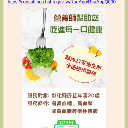
https://consulting.chshb.gov.tw/RsuApp/RsuAppQ000